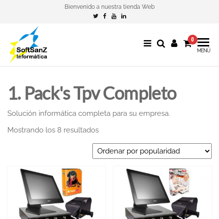
Bienvenido a nuestra tienda Web
0
SoftSanZ
The Shop
MENÚ
of
SoftSanZ
1. Pack's Tpv Completo
Informática
Solución informática completa para su empresa.
Mostrando los 8 resultados