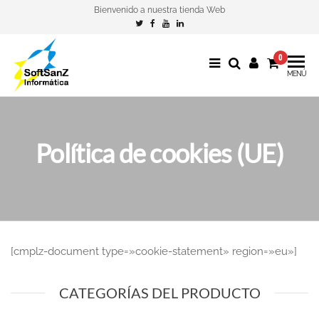
Bienvenido a nuestra tienda Web
0
SoftSanZ
The Shop
MENÚ
of
SoftSanZ
Informática
Política de cookies (UE)
[cmplz-document type=»cookie-statement» region=»eu»]
CATEGORÍAS DEL PRODUCTO