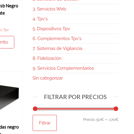
Usb Negro
3. Servicios Web
nte
4. Tpv's
5. Dispositivos Tpv
os Tpv
6. Complementos Tpv's
rrito
7. Sistemas de Vigilancia
8. Fidelización
9. Servicios Complementarios
Sin categorizar
FILTRAR POR PRECIOS
Precio:
50€
—
170€
Filtrar
das negro