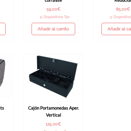
con Base
Reducid
59,00
€
85,00
€
5. Dispositivos Tpv
5. Dispositiv
Añadir al carrito
Añadir al ca
ts
Cajón Portamonedas Aper.
Vertical
125,00
€