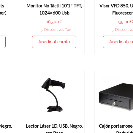
ts
Monitor No Táctil 10’1″ TFT,
Visor VFD 850, 
per)
1024×600 Usb
Fluoresce
165,00
€
135,00
€
5. Dispositivos Tpv
5. Dispositiv
Añadir al carrito
Añadir al ca
Negro,
Lector Láser 1D, USB, Negro,
Cajón portamone