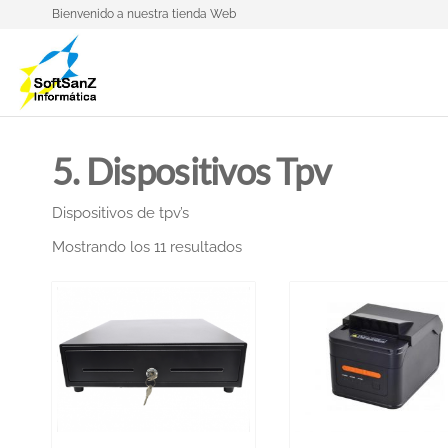
Bienvenido a nuestra tienda Web
SoftSanZ
The Shop
of
SoftSanZ
5. Dispositivos Tpv
Informática
Dispositivos de tpv’s
Mostrando los 11 resultados