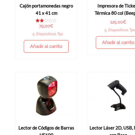
Cajón portamonedas negro
Impresora de Ticke
41 x 41 cm
Térmica 80 col (Bee
125,00
€
79,00
€
Valo
rado
5. Dispositivos Tpv
con
5. Dispositivos Tpv
2.00
de 5
Añadir al carrito
Añadir al carrito
Lector de Códigos de Barras
Lector Láser 2D, USB, 