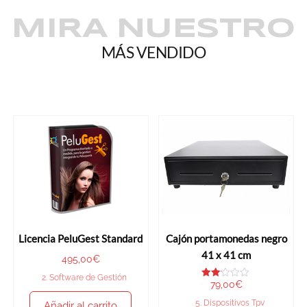
MIRA NUESTRO
MÁS VENDIDO
Licencia PeluGest Standard
Cajón portamonedas negro
41 x 41 cm
495,00
€
2. Software de Gestión
79,00
€
Valo
rado
con
5. Dispositivos Tpv
Añadir al carrito