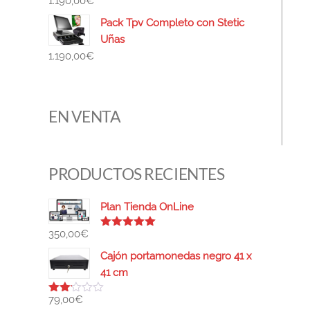
1.190,00
€
Pack Tpv Completo con Stetic
Uñas
1.190,00
€
EN VENTA
PRODUCTOS RECIENTES
Plan Tienda OnLine
350,00
€
Valorado
con
5.00
de
Cajón portamonedas negro 41 x
5
41 cm
79,00
€
Valor