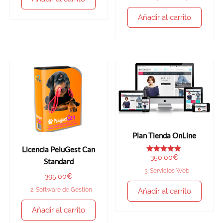
2.00
de 5
Añadir al carrito
Plan Tienda OnLine
Licencia PeluGest Can
350,00
€
Valorado
Standard
con
5.00
3. Servicios Web
de 5
395,00
€
2. Software de Gestión
Añadir al carrito
Añadir al carrito