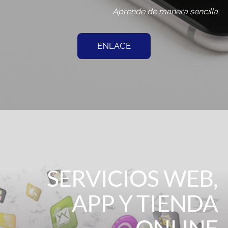
Aprende de manera sencilla
ENLACE
SERVICIOS WEB,
APP Y TIENDA
ONLINE