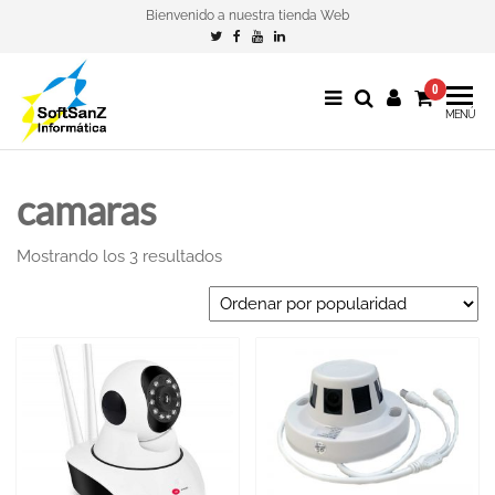
Bienvenido a nuestra tienda Web
0
SoftSanZ
The Shop
MENÚ
of
SoftSanZ
camaras
Informática
Mostrando los 3 resultados