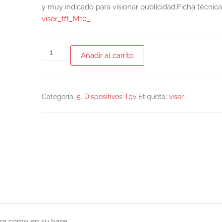
y muy indicado para visionar publicidad.Ficha técnica
visor_tft_M10_
Añadir al carrito
Categoría:
5. Dispositivos Tpv
Etiqueta:
visor
asa como en su base.