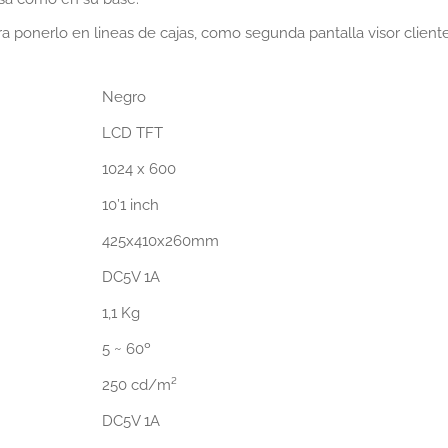
ara ponerlo en lineas de cajas, como segunda pantalla visor client
Negro
LCD TFT
1024 x 600
10’1 inch
425x410x260mm
DC5V 1A
1,1 Kg
5 ~ 60º
250 cd/m²
DC5V 1A