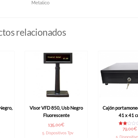
Metalico
tos relacionados
Negro,
Visor VFD 850, Usb Negro
Cajón portamone
Fluorescente
41 x 41 
135,00
€
79,00
€
Valo
rado
5. Dispositivos Tpv
con
5. Dispositiv