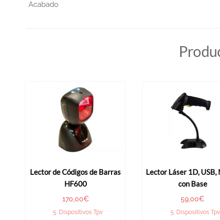
Acabado
Produc
Lector de Códigos de Barras
Lector Láser 1D, USB, 
HF600
con Base
170,00
€
59,00
€
5. Dispositivos Tpv
5. Dispositivos Tpv