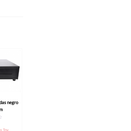
das negro
cm
os Tpv