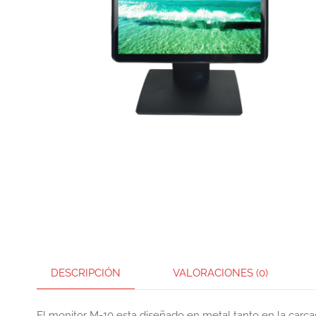
DESCRIPCIÓN
VALORACIONES (0)
El monitor M-10 esta diseñado en metal tanto en la carc