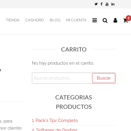
0
TIENDA
CASHDRO
BLOG
MI CUENTA
CARRITO
No hay productos en el carrito.
″
Buscar
CATEGORIAS
PRODUCTOS
1. Pack's Tpv Completo
s, para
sor cliente;
2. Software de Gestión