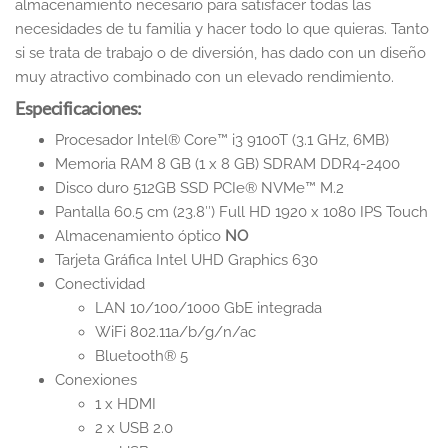
almacenamiento necesario para satisfacer todas las
necesidades de tu familia y hacer todo lo que quieras. Tanto
si se trata de trabajo o de diversión, has dado con un diseño
muy atractivo combinado con un elevado rendimiento.
Especificaciones:
Procesador Intel® Core™ i3 9100T (3.1 GHz, 6MB)
Memoria RAM 8 GB (1 x 8 GB) SDRAM DDR4-2400
Disco duro 512GB SSD PCIe® NVMe™ M.2
Pantalla 60.5 cm (23.8″) Full HD 1920 x 1080 IPS Touch
Almacenamiento óptico
NO
Tarjeta Gráfica Intel UHD Graphics 630
Conectividad
LAN 10/100/1000 GbE integrada
WiFi 802.11a/b/g/n/ac
Bluetooth® 5
Conexiones
1 x HDMI
2 x USB 2.0